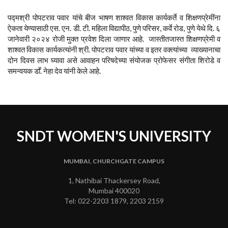
पद्मश्री पोपटराव पवार यांचे बीज भाषण शाश्वत विकास कार्यकर्ते व शिक्षणप्रेमींना
ऐकता येण्यासाठी एस. एन. डी. टी. महिला विद्यापीठ, पुणे परिसर, कर्वे रोड, पुणे येथे दि. ६
जानेवारी २०२४ रोजी मुक्त प्रवेश दिला जाणार आहे. जास्तीतजास्त शिक्षणप्रेमी व
शाश्वत विकास कार्यकत्यांनी श्री. पोपटराव पवार यांच्या व इतर वक्त्यांच्या व्याख्यानाचा
दोन दिवस लाभ घ्यावा असे आवाहन परिषदेच्या संयोजक प्रोफेसर संगीता शिरोडे व
समन्वयक डाॕ. नेहा देव यांनी केले आहे.
SNDT WOMEN'S UNIVERSITY
MUMBAI, CHURCHGATE CAMPUS
1, Nathibai Thackersey Road,
Mumbai 400020
Tel: 022-2203 1879, 2203 2159