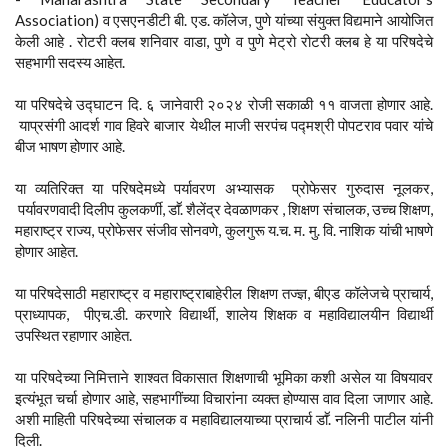
Association) व एसएनडीटी बी. एड. कॉलेज, पुणे यांच्या संयुक्त विद्यमाने आयोजित
केली आहे . रोटरी क्लब शनिवार वाडा, पुणे व पुणे मेट्रो रोटरी क्लब हे या परिषदेचे
सहभागी सदस्य आहेत.
या परिषदेचे उद्घाटन दि. ६ जानेवारी २०२४ रोजी सकाळी ११ वाजता होणार आहे.
याप्रसंगी आदर्श गाव हिवरे बाजार येथील माजी सरपंच पद्मश्री पोपटराव पवार यांचे
बीज भाषण होणार आहे.
या व्यतिरिक्त या परिषदेमध्ये पर्यावरण अभ्यासक प्रोफेसर गुरुदास नूलकर,
पर्यावरणवादी दिलीप कुलकर्णी, डाॕ. शैलेंद्र देवळाणकर , शिक्षण संचालक, उच्च शिक्षण,
महाराष्ट्र राज्य, प्रोफेसर संजीव सोनवणे, कुलगुरू य.च. म. मु. वि. नाशिक यांची भाषणे
होणार आहेत.
या परिषदेसाठी महाराष्ट्र व महाराष्ट्राबाहेरील शिक्षण तज्ज्ञ, बीएड कॉलेजचे प्राचार्य,
प्राध्यापक, पीएच.डी. करणारे विद्यार्थी, शालेय शिक्षक व महाविद्यालयीन विद्यार्थी
उपस्थित रहाणार आहेत.
या परिषदेच्या निमित्ताने शाश्वत विकासात शिक्षणाची भूमिका कशी असेल या विषयावर
इत्यंभूत चर्चा होणार आहे, सहभागींच्या विचारांना व्यक्त होण्यास वाव दिला जाणार आहे.
अशी माहिती परिषदेच्या संचालक व महाविद्यालयाच्या प्राचार्य डाॕ. नलिनी पाटील यांनी
दिली.